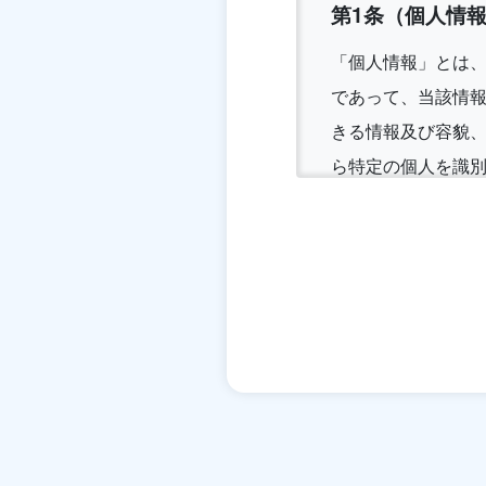
第1条（個人情
「個人情報」とは
であって、当該情
きる情報及び容貌
ら特定の個人を識
第2条（個人情
当社は、ユーザー
行口座番号、クレ
また、ユーザーと
報を、当社の提携先
す。）などから収
第3条（個人情