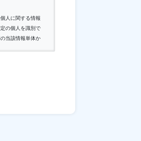
る個人に関する情報
特定の個人を識別で
どの当該情報単体か
メールアドレス、銀
ることがあります。
録や決済に関する情
提携先｣といいま