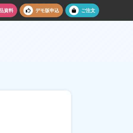
品資料
デモ版申込
ご注文
せ