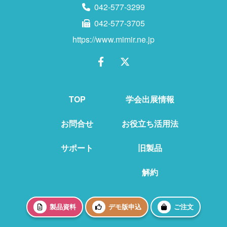
に関する情報を、当社の提携先（情報提供元、広
042-577-3299
告主、広告配信先などを含みます。以下、｢提携
042-577-3705
先｣といいます。）などから収集することがありま
https://www.mimir.ne.jp
す。
第3条（個人情報を収集・利用する目的）
TOP
学会出展情報
当社が個人情報を収集・利用する目的は、以下の
とおりです。
お問合せ
お役立ち活用法
当社サービスの提供・運営のため
サポート
旧製品
ユーザーからのお問い合わせに回答するため
解約
（本人確認を行うことを含む）
ユーザーが利用中のサービスの新機能、更新
情報、キャンペーン等及び当社が提供する他
製品資料
デモ版申込
ご注文
のサービスの案内のメールを送付するため