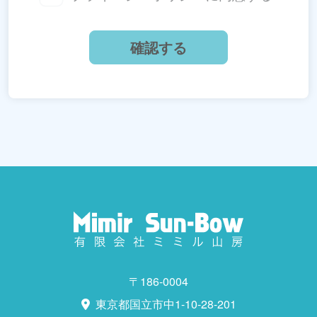
アドレス、その他の記述等により特定の個人を識
別できる情報及び容貌、指紋、声紋にかかるデー
タ、及び健康保険証の保険者番号などの当該情報
単体から特定の個人を識別できる情報（個人識別
情報）を指します。
第2条（個人情報の収集方法）
当社は、ユーザーがお問い合わせをする際に氏
名、生年月日、住所、電話番号、メールアドレ
ス、銀行口座番号、クレジットカード番号、運転
免許証番号などの個人情報をお尋ねすることがあ
ります。また、ユーザーと提携先などとの間でな
〒186-0004
されたユーザーの個人情報を含む取引記録や決済
東京都国立市中1-10-28-201